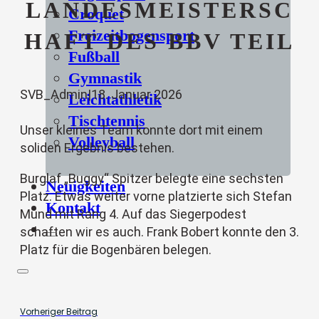
LANDESMEISTERSC
Croquet
Freizeitbogensport
HAFT DES BBV TEIL
Fußball
Gymnastik
SVB_Admin
|
18. Januar 2026
Leichtathletik
Tischtennis
Unser kleines Team konnte dort mit einem
Volleyball
soliden Ergebnis bestehen.
Burglaf „Buggy“ Spitzer belegte eine sechsten
Neuigkeiten
Platz. Etwas weiter vorne platzierte sich Stefan
Kontakt
Mund mit Rang 4. Auf das Siegerpodest
schaften wir es auch. Frank Bobert konnte den 3.
Platz für die Bogenbären belegen.
Vorheriger Beitrag